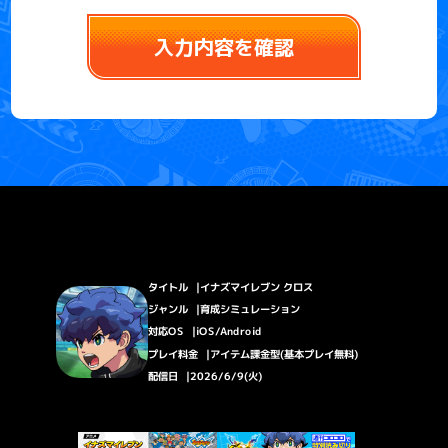
入力内容を確認
タイトル
イナズマイレブン クロス
ジャンル
育成シミュレーション
対応OS
iOS/Android
プレイ料金
アイテム課金型(基本プレイ無料)
配信日
2026/6/9(火)