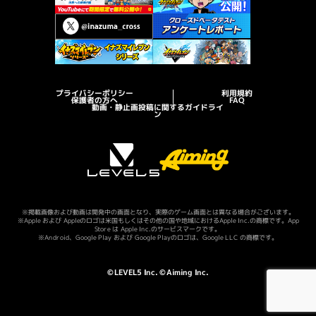
プライバシーポリシー
利用規約
保護者の方へ
FAQ
動画・静止画投稿に関するガイドライ
ン
※掲載画像および動画は開発中の画面となり、実際のゲーム画面とは異なる場合がございます。
※Apple および Appleのロゴは米国もしくはその他の国や地域におけるApple Inc.の商標です。App
Store は Apple Inc.のサービスマークです。
※Android、Google Play および Google Playのロゴは、Google LLC の商標です。
©LEVEL5 Inc. ©Aiming Inc.